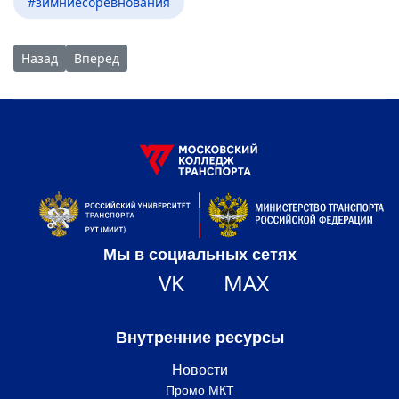
#зимниесоревнования
Предыдущий: Презентация Всероссийского конкурса «Моя ст
Следующий: Экскурсия в музей Московской железно
Назад
Вперед
Мы в социальных сетях
VK
MAX
Внутренние ресурсы
Новости
Промо МКТ