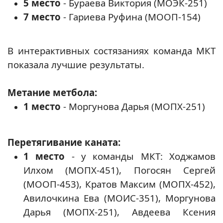
5 место
- Бураева Виктория (МОЭК-251)
7 место
- Гариева Руфина (МООП-154)
В интерактивных состязаниях команда МКТ
показала лучшие результаты.
М
етание метбола:
1 место
- Моргунова Дарья (МОПХ-251)
Перетягивание каната:
1 место
- у команды МКТ: Ходжамов
Илхом (МОПХ-451), Погосян Сергей
(МООП-453), Кратов Максим (МОПХ-452),
Авилочкина Ева (МОИС-351), Моргунова
Дарья (МОПХ-251), Авдеева Ксения