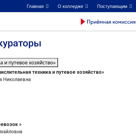
Главная
О колледже
Поступающим
кураторы
а и путевое хозяйство»
ислительная техника и путевое хозяйство»
а Николаевна
ревозок »
ихайловна