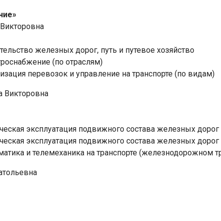
ние»
 Викторовна
ительство железных дорог, путь и путевое хозяйство
троснабжение (по отраслям)
низация перевозок и управление на транспорте (по видам)
а Викторовна
ическая эксплуатация подвижного состава железных дорог
ическая эксплуатация подвижного состава железных дорог
матика и телемеханика на транспорте (железнодорожном т
атольевна