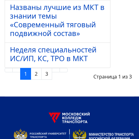
Названы лучшие из МКТ в
знании темы
«Современный тяговый
подвижной состав»
Неделя специальностей
ИС/ИП, КС, ТРО в МКТ
1
2
3
Страница 1 из 3