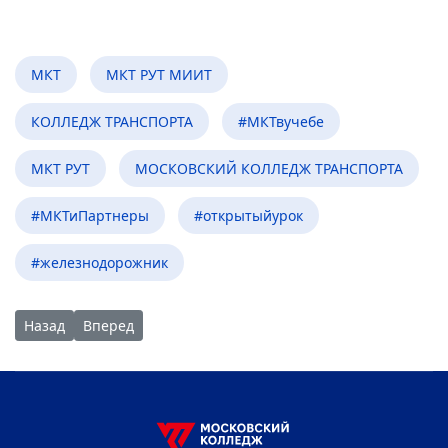
МКТ
МКТ РУТ МИИТ
КОЛЛЕДЖ ТРАНСПОРТА
#МКТвучебе
МКТ РУТ
МОСКОВСКИЙ КОЛЛЕДЖ ТРАНСПОРТА
#МКТиПартнеры
#открытыйурок
#железнодорожник
Предыдущий: Студенты МКТ – призеры Всероссийского кон
Следующий: Площадка знаний: пассажирские пере
Назад
Вперед