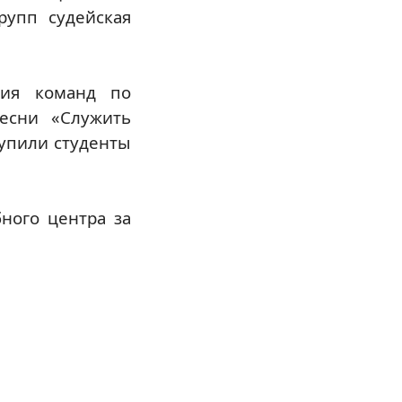
рупп судейская
ния команд по
есни «Служить
тупили студенты
ного центра за