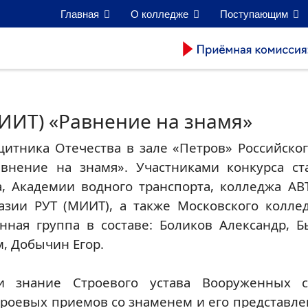
Главная
О колледже
Поступающим
МИИТ) «Равнение на знамя»
итника Отечества в зале «Петров» Российског
Равнение на знамя». Участниками конкурса с
, Академии водного транспорта, колледжа АВ
назии РУТ (МИИТ), а также Московского колле
нная группа в составе: Боликов Александр, Б
м, Добычин Егор.
ли знание Строевого устава Вооруженных с
роевых приемов со знаменем и его представле