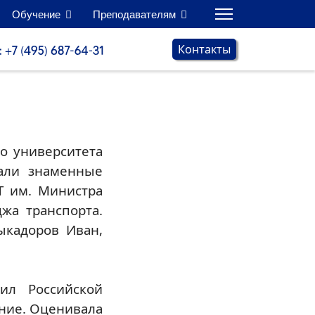
Обучение
Преподавателям
Контакты
о университета
тали знаменные
Т им. Министра
джа транспорта.
ыкадоров Иван,
ил Российской
ние. Оценивала