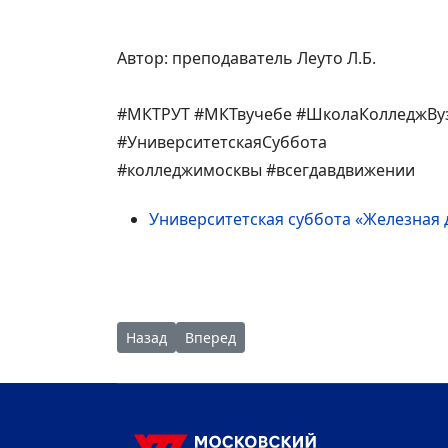
Автор: преподаватель Леуто Л.Б.
#МКТРУТ #МКТвучебе #ШколаКолледжВу
#УниверситетскаяСуббота
#колледжимосквы #всегдавдвижении
Университетская суббота «Железная 
Предыдущий: Университетская суббота - Упр
Следующий: Концерт для первокурсн
Назад
Вперед