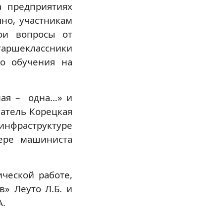
а предприятиях
но, участникам
ои вопросы от
аршеклассники
го обучения на
ная – одна…» и
ватель Корецкая
инфраструктуре
ере машиниста
ческой работе,
в» Леуто Л.Б. и
А.