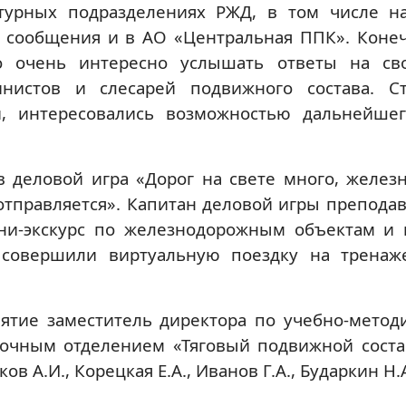
турных подразделениях РЖД, в том числе н
 сообщения и в АО «Центральная ППК». Конеч
ло очень интересно услышать ответы на св
истов и слесарей подвижного состава. Ст
и, интересовались возможностью дальнейше
 деловой игра «Дорог на свете много, желез
отправляется». Капитан деловой игры препода
ни-экскурс по железнодорожным объектам и 
 совершили виртуальную поездку на тренаж
тие заместитель директора по учебно-методи
й очным отделением «Тяговый подвижной соста
в А.И., Корецкая Е.А., Иванов Г.А., Бударкин Н.