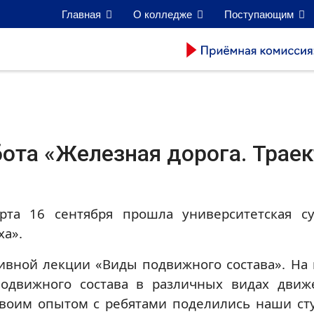
Главная
О колледже
Поступающим
бота «Железная дорога. Трае
рта 16 сентября прошла университетская с
ха».
ивной лекции «Виды подвижного состава». На
одвижного состава в различных видах движ
своим опытом с ребятами поделились наши ст