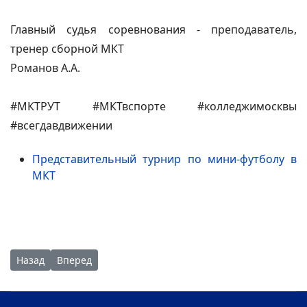
Главный судья соревнования - преподаватель,
тренер сборной МКТ
Романов А.А.
#МКТРУТ #МКТвспорте #колледжимосквы
#всегдавдвижении
Представительный турнир по мини-футболу в
МКТ
Предыдущий: Студенты МКТ вышли на городской субботник
Следующий: МКТ посвятил цикл мероприятий Дню 
Назад
Вперед