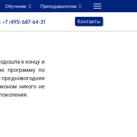
Обучение
Преподавателям
Контакты
одошла к концу и
ую программу по
я предновогодняя
аконом никого не
поколения.