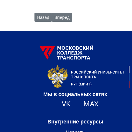
Предыдущий: Гуманитарный груз от коллекти
Следующий: Новогодние подарки от 
Назад
Вперед
Мы в социальных сетях
VK
MAX
Внутренние ресурсы