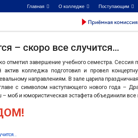
Главная
О колледже
Поступающим
ся – скоро все случится…
о отметил завершение учебного семестра. Сессия п
й актив колледжа подготовил и провел концертн
цевальному направлениям. В зале царила празднична
главе с символом наступающего нового года – Др
– моб и юмористическая эстафета объединили все 
ДОМ!
учится…