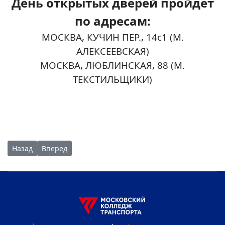
День открытых дверей пройдет
по адресам:
МОСКВА, КУЧИН ПЕР., 14c1 (М.
АЛЕКСЕЕВСКАЯ)
МОСКВА, ЛЮБЛИНСКАЯ, 88 (М.
ТЕКСТИЛЬЩИКИ)
Предыдущий: День открытых дверей в МКТ принял гостей
Следующий: Студентка МКТ победила во Всероссий
Назад
Вперед