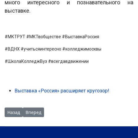
много интересного и познавательного на
выставке.
#МКТРУТ #МКТвобществе #ВыставкаРоссия
#ВДНХ #учитьсяинтересно #колледжимосквы
#ШколаКолледжВуз #всегдавдвижении
Выставка «Россия» расширяет кругозор!
Предыдущий: Родительские собрания в Московском колледж
Следующий: Товарищеская встреча по мини-футбол
Назад
Вперед