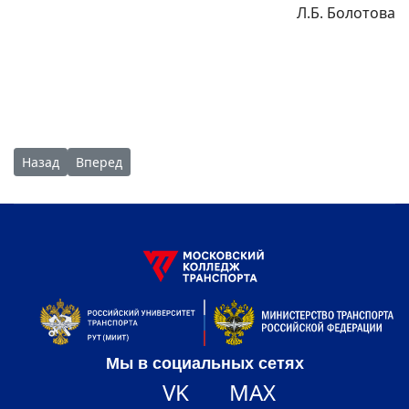
Л.Б. Болотова
Предыдущий: Награждение членов профсоюза
Следующий: Главные поздравления Московскому ко
Назад
Вперед
Мы в социальных сетях
VK
MAX