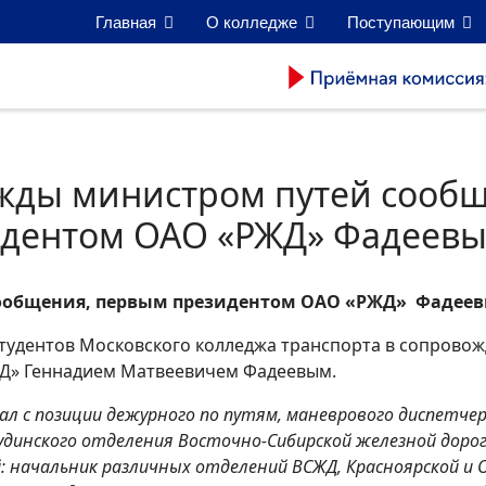
Главная
О колледже
Поступающим
ажды министром путей сооб
дентом ОАО «РЖД» Фадеевы
сообщения, первым президентом ОАО «РЖД» Фадеев
студентов Московского колледжа транспорта в сопровож
Д» Геннадием Матвеевичем Фадеевым.
л с позиции дежурного по путям, маневрового диспетчер
удинского отделения Восточно-Сибирской железной дорог
 начальник различных отделений ВСЖД, Красноярской и 