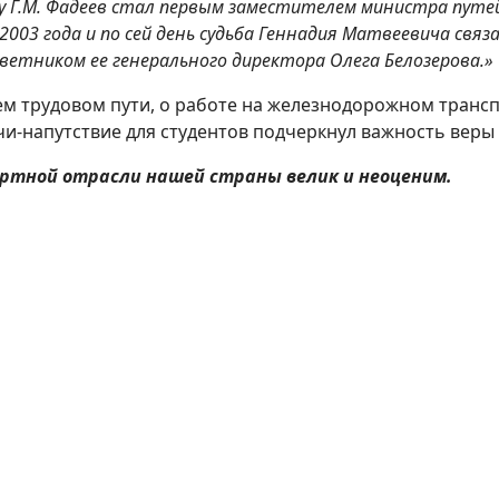
ду Г.М. Фадеев стал первым заместителем министра путей
2003 года и по сей день судьба Геннадия Матвеевича свя
ветником ее генерального директора Олега Белозерова.»
оем трудовом пути, о работе на железнодорожном транс
чи-напутствие для студентов подчеркнул важность веры 
ортной отрасли нашей страны велик и неоценим.