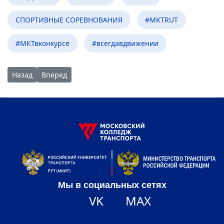
СПОРТИВНЫЕ СОРЕВНОВАНИЯ
#MKTRUT
#МКТвконкурсе
#всегдавдвижении
Предыдущий: Поздравление директора колледжа Н.Е. Разин
Следующий: Неделя специальностей ИС/ИП, КС, ТР
Назад
Вперед
Мы в социальных сетях
VK
MAX