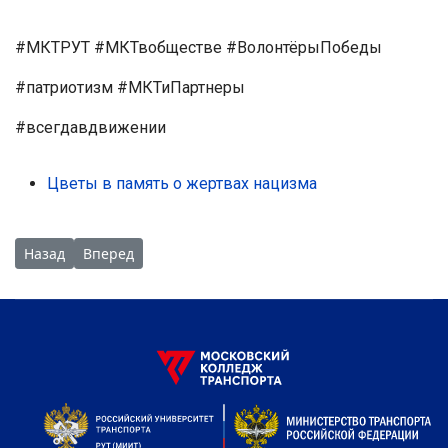
#МКТРУТ #МКТвобществе #ВолонтёрыПобеды
#патриотизм #МКТиПартнеры
#всегдавдвижении
Цветы в память о жертвах нацизма
Предыдущий: Директор Московского колледжа транспорта 
Следующий: #Профессионалитет: Классный час в п
Назад
Вперед