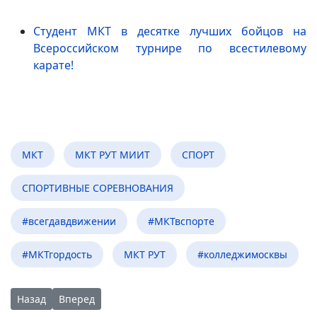
Студент МКТ в десятке лучших бойцов на
Всероссийском турнире по всестилевому
карате!
МКТ
МКТ РУТ МИИТ
СПОРТ
СПОРТИВНЫЕ СОРЕВНОВАНИЯ
#всегдавдвижении
#МКТвспорте
#МКТгордость
МКТ РУТ
#колледжимосквы
Предыдущий: День открытых дверей 22 апреля 2023 года в 
Следующий: День открытых дверей в МКТ: нас выб
Назад
Вперед