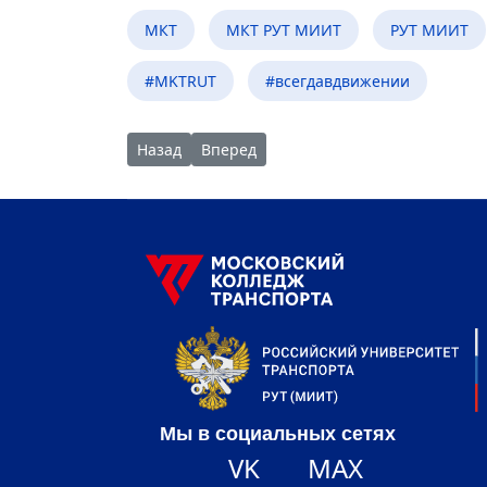
МКТ
МКТ РУТ МИИТ
РУТ МИИТ
#MKTRUT
#всегдавдвижении
Предыдущий: МКТ открыл Клуб «Большой пе
Следующий: Девушки из МКТ рулят в
Назад
Вперед
Мы в социальных сетях
VK
MAX