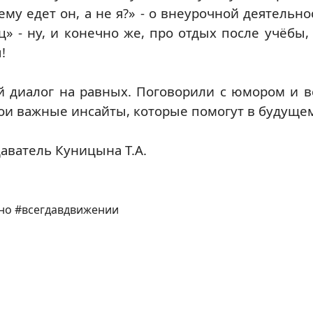
му едет он, а не я?» - о внеурочной деятельно
» - ну, и конечно же, про отдых после учёбы, 
!
 диалог на равных. Поговорили с юмором и в
вои важные инсайты, которые помогут в будуще
аватель Куницына Т.А.
но #всегдавдвижении