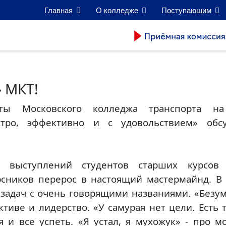
Главная
О колледже
Поступающим
» МКТ!
ты Московского колледжа транспорта на
ыстро, эффективно и с удовольствием» обс
 выступлений студентов старших курсов 
рсников перерос в настоящий мастермайнд. В
задач с очень говорящими названиями. «Безу
тиве и лидерство. «У самурая нет цели. Есть т
я и все успеть. «Я устал, я мухожук» - про 