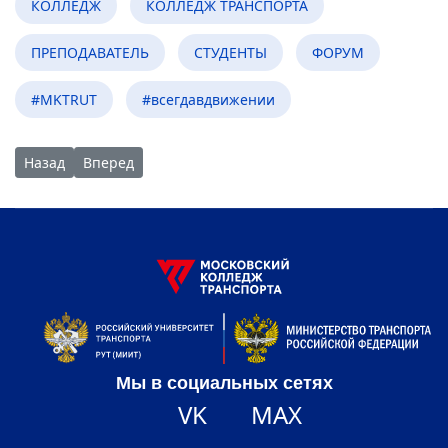
КОЛЛЕДЖ
КОЛЛЕДЖ ТРАНСПОРТА
ПРЕПОДАВАТЕЛЬ
СТУДЕНТЫ
ФОРУМ
#MKTRUT
#всегдавдвижении
Предыдущий: Студенты МКТ - победители конкурса «День ру
Следующий: МКТ открыл Клуб «Большой перемены
Назад
Вперед
Мы в социальных сетях
VK
MAX