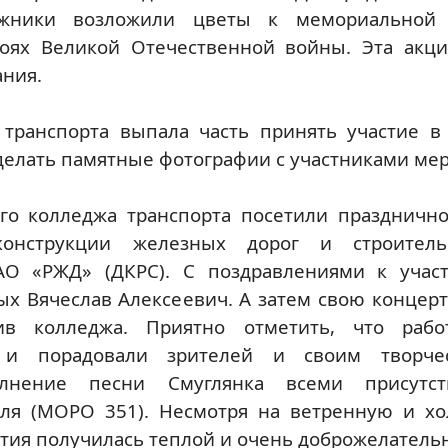
рожники возложили цветы к мемориальной 
ях Великой Отечественной войны. Эта акци
ания.
 транспорта выпала часть принять участие в
делать памятные фотографии с участниками ме
го колледжа транспорта посетили праздничн
онструкции железных дорог и строитель
АО «РЖД» (ДКРС). С поздравлениями к учас
х Вячеслав Алексеевич. А затем свою концер
тив колледжа. Приятно отметить, что раб
ь и порадовали зрителей и своим творче
олнение песни Смуглянка всеми присутс
ля (МОРО 351). Несмотря на ветренную и хо
тия получилась теплой и очень доброжелатель