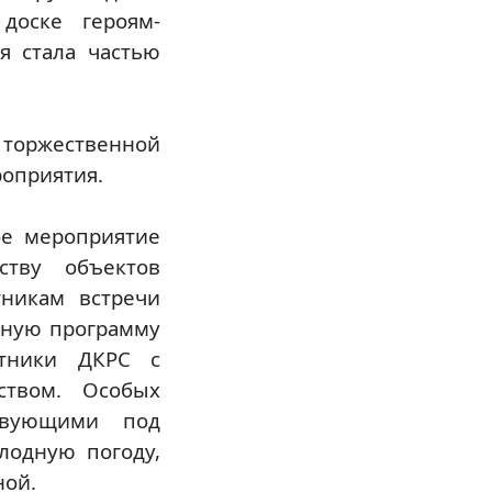
доске героям-
я стала частью
 торжественной
роприятия.
ое мероприятие
ству объектов
тникам встречи
тную программу
отники ДКРС с
ством. Особых
твующими под
лодную погоду,
ной.