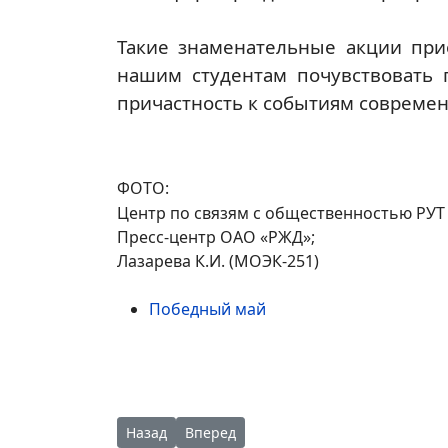
Такие знаменательные акции прио
нашим студентам почувствовать 
причастность к событиям современ
ФОТО:
Центр по связям с общественностью РУТ
Пресс-центр ОАО «РЖД»;
Лазарева К.И. (МОЭК-251)
Победный май
Предыдущий: Поздравление с Днем Победы 9
Следующий: Дню Великой Победы по
Назад
Вперед