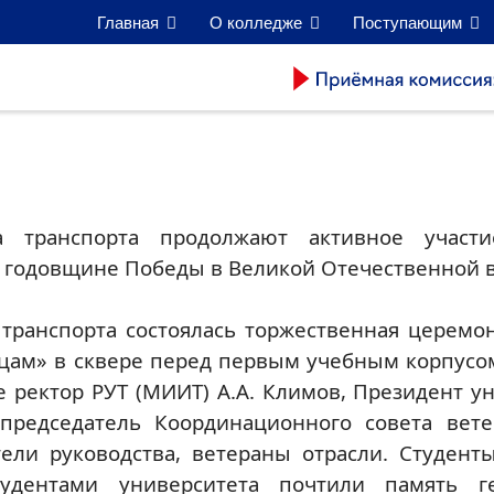
Главная
О колледже
Поступающим
а транспорта продолжают активное участ
 годовщине Победы в Великой Отечественной 
 транспорта состоялась торжественная церемо
цам» в сквере перед первым учебным корпусом
 ректор РУТ (МИИТ) А.А. Климов, Президент ун
 председатель Координационного совета вет
тели руководства, ветераны отрасли. Студент
удентами университета почтили память г