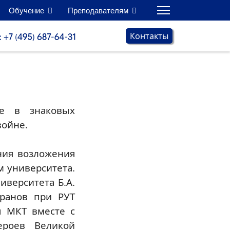
Обучение
Преподавателям
Контакты
ие в знаковых
войне.
ния возложения
 университета.
иверситета Б.А.
еранов при РУТ
ы МКТ вместе с
ероев Великой