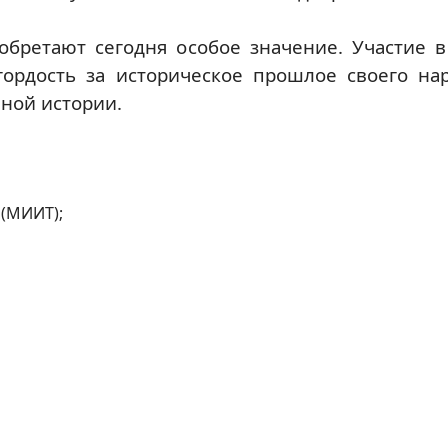
бретают сегодня особое значение. Участие в
гордость за историческое прошлое своего на
ной истории.
 (МИИТ);
 Мая директора МКТ РУТ (МИИТ) Николая Егоровича Разинкина
свящается