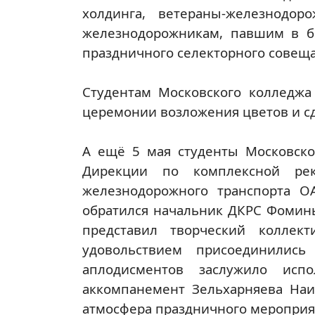
холдинга, ветераны-железнодо
железнодорожникам, павшим в бо
праздничного селекторного совещ
Студентам Московского колледжа
церемонии возложения цветов и с
А ещё 5 мая студенты Московско
Дирекции по комплексной рек
железнодорожного транспорта О
обратился начальник ДКРС Фомины
представил творческий коллек
удовольствием присоединилис
аплодисментов заслужило исп
аккомпанемент Зельхарняева Наи
атмосфера праздничного мероприя