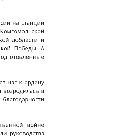
сии на станции
 Комсомольской
кой доблести и
икой Победы. А
подготовленные
ет нас к ордену
и возродилась в
к благодарности
твенной войне
ли руководства