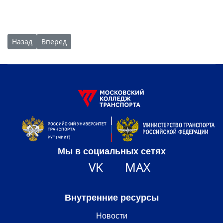
Предыдущий: Конкурс «Читаем вместе о подвиге народа»
Следующий: «Университетская суббота» в МКТ: сост
Назад
Вперед
Мы в социальных сетях
VK
MAX
Внутренние ресурсы
Новости