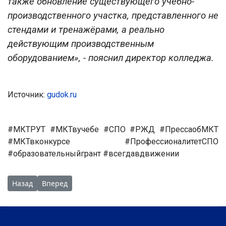
также обновление существующего учебно-
производственного участка, представленного не
стендами и тренажёрами, а реально
действующим производственным
оборудованием», - пояснил директор колледжа.
Источник:
gudok.ru
#МКТРУТ #МКТвучебе #СПО #РЖД #ПрессаобМКТ
#МКТвконкурсе #ПрофессионалитетСПО
#образовательныйгрант #всегдавдвижении
Предыдущий: Чемпионат «Профессионалы» пройдет на баз
Следующий: «Без связки учебных заведений и рабо
Назад
Вперед