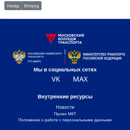
Предыдущий: Встреча с руководством школы имени Ф.М. До
Следующий: Работникам Московского колледжа тра
Назад
Вперед
Мы в социальных сетях
VK
MAX
Внутренние ресурсы
Новости
Промо МКТ
Положение о работе с персональными данными