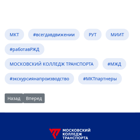
МКТ
#всегдавдвижении
РУТ
МИИТ
#работавРЖД
МОСКОВСКИЙ КОЛЛЕДЖ ТРАНСПОРТА
#МЖД
#экскурсиянапроизводство
#МКТпартнеры
Предыдущий: Встреча с ветеранами железнодорожного тра
Следующий: МКТ РУТ (МИИТ) и войсковая часть нац
Назад
Вперед