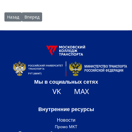
Предыдущий: О профилактике употребления наркотических
Следующий: День открытых дверей 17 декабря 2022
Назад
Вперед
Мы в социальных сетях
VK
MAX
Внутренние ресурсы
Новости
Промо МКТ