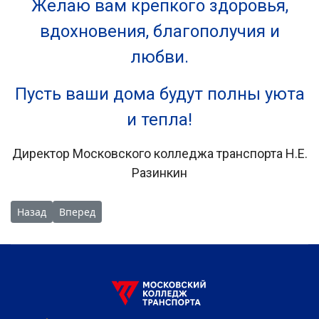
Желаю вам крепкого здоровья,
вдохновения, благополучия и
любви.
Пусть ваши дома будут полны уюта
и тепла!
Директор Московского колледжа транспорта Н.Е.
Разинкин
Предыдущий: Мастер-классы для школьников из г.о. Пушкин
Следующий: День открытых дверей: в преддверии н
Назад
Вперед