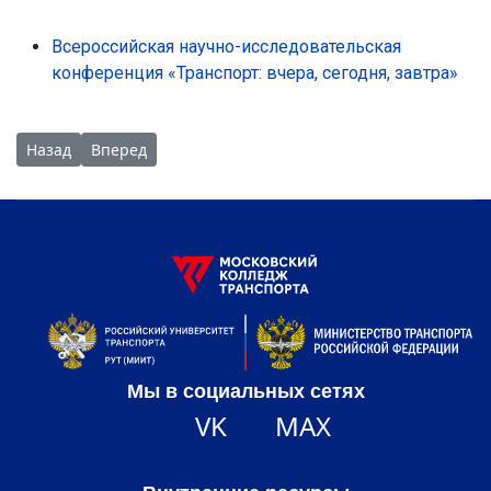
Всероссийская научно-исследовательская
конференция «Транспорт: вчера, сегодня, завтра»
Предыдущий: МКТ провёл Университетскую субботу «Волоко
Следующий: Урок на производстве: как устроен эле
Назад
Вперед
Мы в социальных сетях
VK
MAX