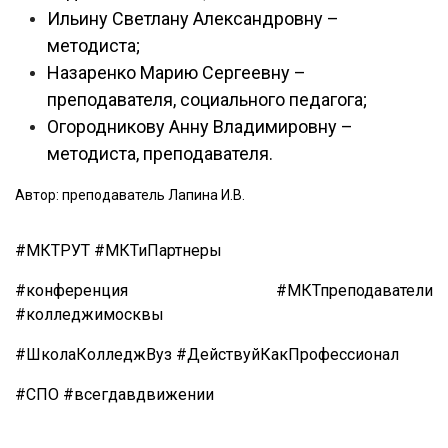
Ильину Светлану Александровну –
методиста;
Назаренко Марию Сергеевну –
преподавателя, социального педагога;
Огородникову Анну Владимировну –
методиста, преподавателя.
Автор: преподаватель Лапина И.В.
#МКТРУТ
#МКТиПартнеры
#конференция #МКТпреподаватели
#колледжимосквы
#ШколаКолледжВуз #ДействуйКакПрофессионал
#СПО #всегдавдвижении