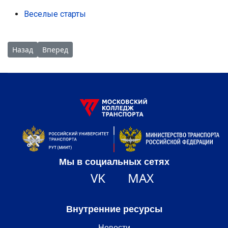
Веселые старты
Предыдущий: Преподаватель МКТ - призер конкурса Минист
Следующий: Директор МКТ Н.Е. Разинкин поздравля
Назад
Вперед
Мы в социальных сетях
VK
MAX
Внутренние ресурсы
Новости