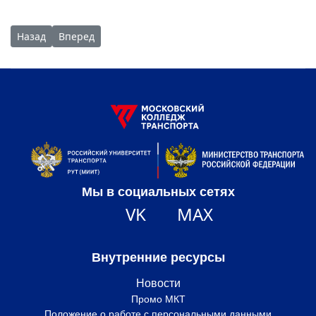
Предыдущий: В преддверии Дня защитника Отечества
Следующий: День открытых дверей состоится 19 фев
Назад
Вперед
Мы в социальных сетях
VK
MAX
Внутренние ресурсы
Новости
Промо МКТ
Положение о работе с персональными данными