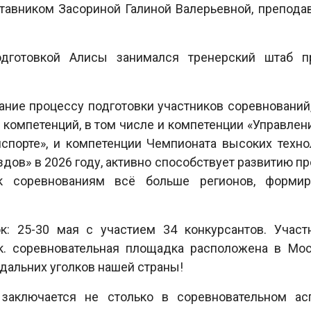
ставником Засориной Галиной Валерьевной, препод
одготовкой Алисы занимался тренерский штаб п
ие процессу подготовки участников соревнований,
 компетенций, в том числе и компетенции «Управле
порте», и компетенции Чемпионата высоких техно
ов» в 2026 году, активно способствует развитию п
 к соревнованиям всё больше регионов, формир
к: 25-30 мая с участием 34 конкурсантов. Участ
к. соревновательная площадка расположена в Мос
 дальних уголков нашей страны!
заключается не столько в соревновательном асп