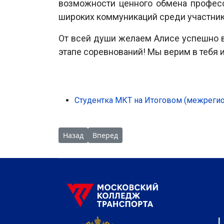
возможности ценного обмена профес
широких коммуникаций среди участник
От всей души желаем Алисе успешно 
этапе соревнований! Мы верим в тебя 
Студентка МКТ на Итоговом (межреги
Предыдущий: В РУТ (МИИТ) состоялась торже
Следующий: День экспертов на итого
Назад
Вперед