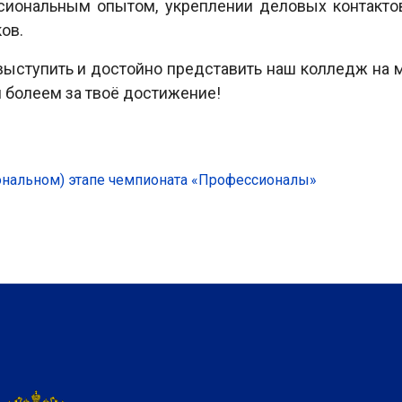
сиональным опытом, укреплении деловых контактов
ов.
выступить и достойно представить наш колледж на
и болеем за твоё достижение!
ональном) этапе чемпионата «Профессионалы»
ственная церемония открытия Итогового (межрегионального) 
вом (межрегиональном) этапе чемпионата «Профессионалы»: за