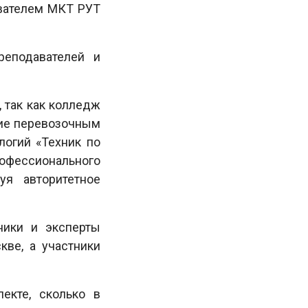
авателем МКТ РУТ
реподавателей и
 так как колледж
ние перевозочным
логий «Техник по
рофессионального
уя авторитетное
ники и эксперты
кве, а участники
екте, сколько в