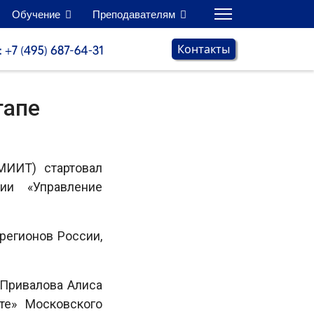
Обучение
Преподавателям
Контакты
тапе
МИИТ) стартовал
ии «Управление
регионов России,
 Привалова Алиса
те» Московского