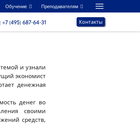
Обучение
Преподавателям
Контакты
стемой и узнали
дущий экономист
ботает денежная
мость денег во
вления своими
жений средств,