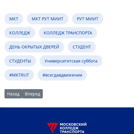
МКТ
МКТ РУТ МИИТ
РУТ МИИТ
КОЛЛЕДЖ
КОЛЛЕДЖ ТРАНСПОРТА
ДЕНЬ ОКРЫТЫХ ДВЕРЕЙ
СТУДЕНТ
СТУДЕНТЫ
Университетская суббота
#MKTRUT
#всегдавдвижении
Предыдущий: Кубок по мини-футболу у команды МКТ!
Следующий: Международная заочная научно-практ
Назад
Вперед