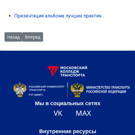
Презентация альбома лучших практик
Предыдущий: Творческая встреча с писателем-фантастом 
Следующий: Встреча Артемия Киселёва, суперфинал
Назад
Вперед
Мы в социальных сетях
VK
MAX
Внутренние ресурсы