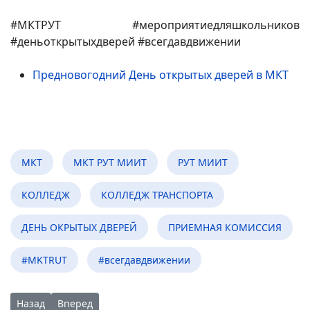
#МКТРУТ #мероприятиедляшкольников
#деньоткрытыхдверей #всегдавдвижении
Предновогодний День открытых дверей в МКТ
МКТ
МКТ РУТ МИИТ
РУТ МИИТ
КОЛЛЕДЖ
КОЛЛЕДЖ ТРАНСПОРТА
ДЕНЬ ОКРЫТЫХ ДВЕРЕЙ
ПРИЕМНАЯ КОМИССИЯ
#MKTRUT
#всегдавдвижении
Предыдущий: МКТ в журнале «Движение»
Следующий: Поздравляем олимпийцев точной науки
Назад
Вперед