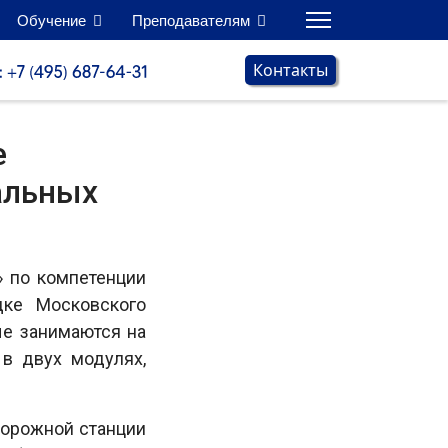
Обучение
Преподавателям
Контакты
е
альных
 по компетенции
дке Московского
ые занимаются на
в двух модулях,
дорожной станции