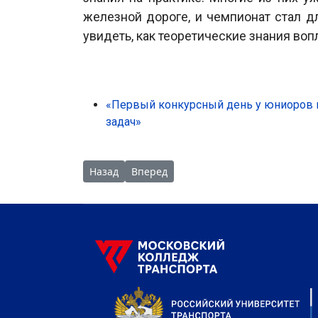
железной дороге, и чемпионат стал 
увидеть, как теоретические знания во
«Первый конкурсный день у юниоров н
задач»
Предыдущий: Первый конкурсный день на че
Следующий: День Д-1 на Итоговом (
Назад
Вперед