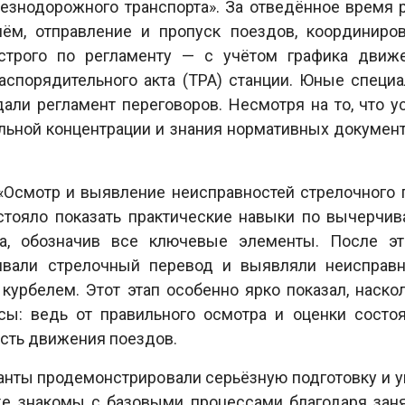
езнодорожного транспорта». За отведённое время 
иём, отправление и пропуск поездов, координиро
строго по регламенту — с учётом графика движе
аспорядительного акта (ТРА) станции. Юные специ
ли регламент переговоров. Несмотря на то, что у
льной концентрации и знания нормативных документ
Осмотр и выявление неисправностей стрелочного п
стояло показать практические навыки по вычерчи
да, обозначив все ключевые элементы. После эт
ривали стрелочный перевод и выявляли неисправн
курбелем. Этот этап особенно ярко показал, наско
сы: ведь от правильного осмотра и оценки состо
сть движения поездов.
анты продемонстрировали серьёзную подготовку и 
уже знакомы с базовыми процессами благодаря зан