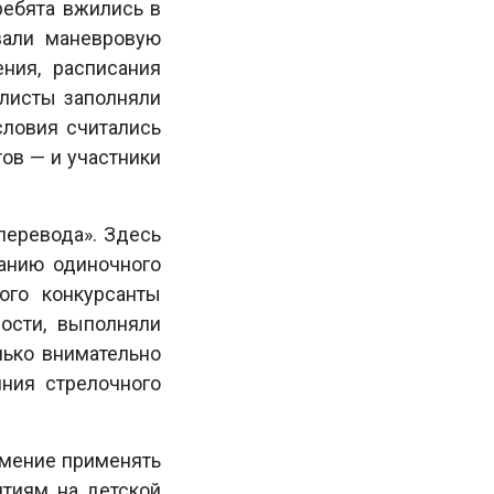
ребята вжились в
вали маневровую
ния, расписания
алисты заполняли
словия считались
ов — и участники
еревода». Здесь
ванию одиночного
ого конкурсанты
ости, выполняли
лько внимательно
яния стрелочного
умение применять
ятиям на детской