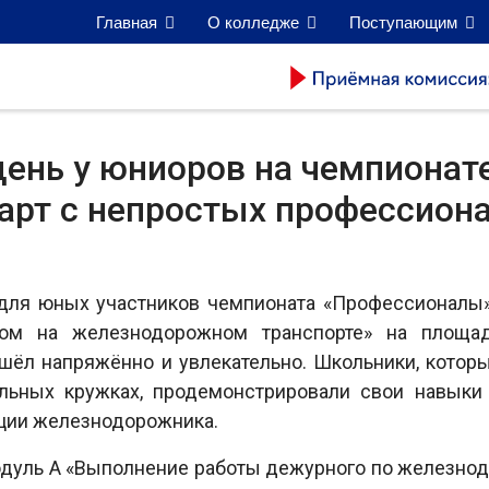
Главная
О колледже
Поступающим
ень у юниоров на чемпионат
арт с непростых профессион
для юных участников чемпионата «Профессионалы»
сом на железнодорожном транспорте» на площа
шёл напряжённо и увлекательно. Школьники, котор
льных кружках, продемонстрировали свои навыки 
ции железнодорожника.
одуль А «Выполнение работы дежурного по железно