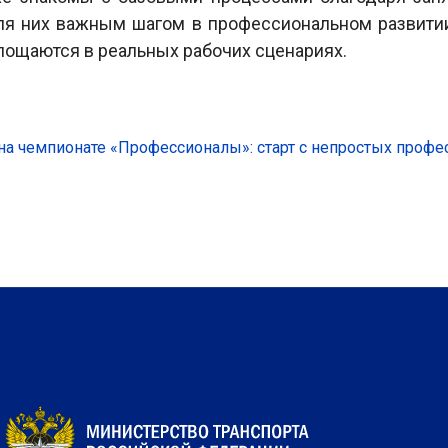
для них важным шагом в профессиональном развит
площаются в реальных рабочих сценариях.
а чемпионате «Профессионалы»: старт с непростых проф
мпионате «Профессионалы»: конкурсанты демонстрируют навы
межрегиональном) этапе чемпионата «Профессионалы»: насыще