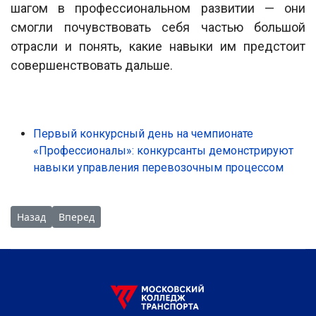
шагом в профессиональном развитии — они
смогли почувствовать себя частью большой
отрасли и понять, какие навыки им предстоит
совершенствовать дальше.
Первый конкурсный день на чемпионате
«Профессионалы»: конкурсанты демонстрируют
навыки управления перевозочным процессом
Предыдущий: Второй конкурсный день у юниоров на чемпио
Следующий: Первый конкурсный день у юниоров на
Назад
Вперед