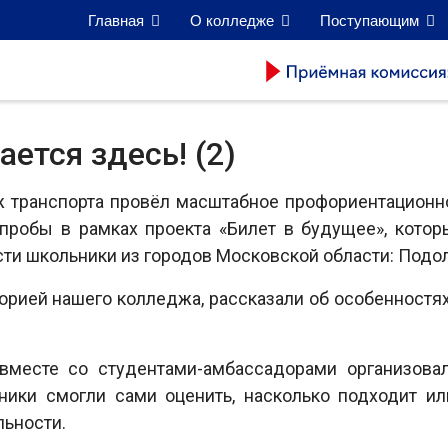
Главная
О колледже
Поступающим
ется здесь! (2)
ж транспорта провёл масштабное профориентационн
пробы в рамках проекта «Билет в будущее», котор
гости школьники из городов Московской области: Подо
торией нашего колледжа, рассказали об особенностя
месте со студентами-амбассадорами организовал
ники смогли сами оценить, насколько подходит и
ьности.