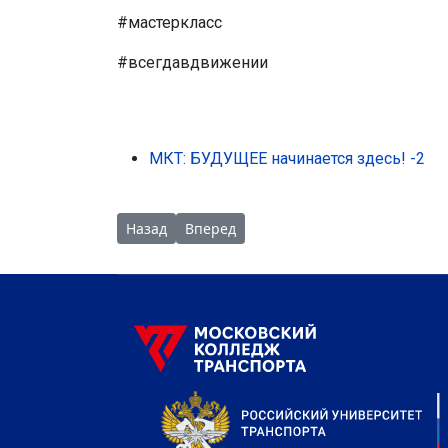
#мастеркласс
#всегдавдвижении
МКТ: БУДУЩЕЕ начинается здесь! -2
Предыдущий: Поздравление с Днём учителя
Следующий: 85 лет СПО - Поздравлен
Назад
Вперед