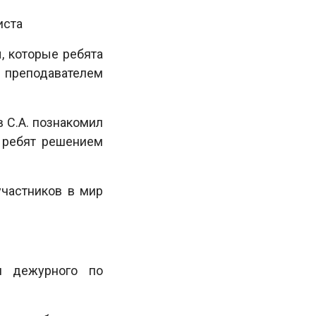
иста
, которые ребята
й преподавателем
 С.А. познакомил
 ребят решением
участников в мир
и дежурного по