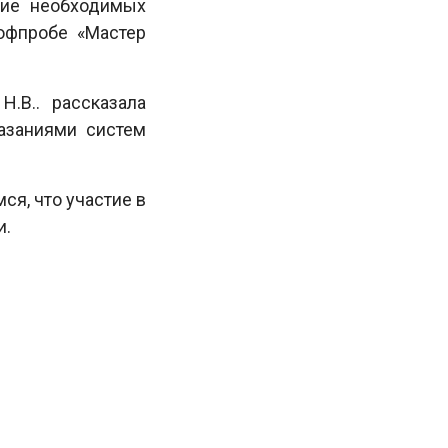
ние необходимых
рофпробе «Мастер
.В.. рассказала
азаниями систем
я, что участие в
и.