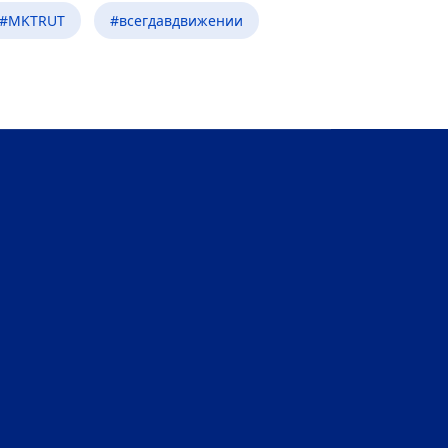
#MKTRUT
#всегдавдвижении