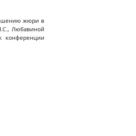
решению жюри в
М.С., Любавиной
ик конференции