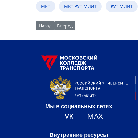
МКТ
МКТ РУТ МИИТ
РУТ МИИТ
Предыдущий: Школьники на мастер-классе в
Следующий: 80-летию битвы под Ста
Назад
Вперед
Мы в социальных сетях
VK
MAX
Внутренние ресурсы