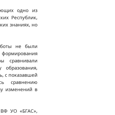
ающих одно из
ких Республик,
ких знаниях, но
аботы не были
 формирования
ры сравнивали
 образования,
ь, с показавшей
сь сравнению
зу изменений в
 ВФ УО «БГАС»,