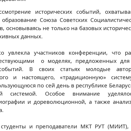
ссмотрение исторических событий, охватыв
 образование Союза Советских Социалистичес
в, основываясь не только на базовых историчес
рхивных данных.
ко увлекла участников конференции, что р
вествующими о моделях, предложенных для
 событий. В своих статьях молодые авто
ого и настоящего, «традиционную» систему
льзующуюся по сей день в республике Беларус
ой системой. Особое внимание уделяло
риографии и дореволюционной, а также анали
а.
студенты и преподаватели МКТ РУТ (МИИТ),