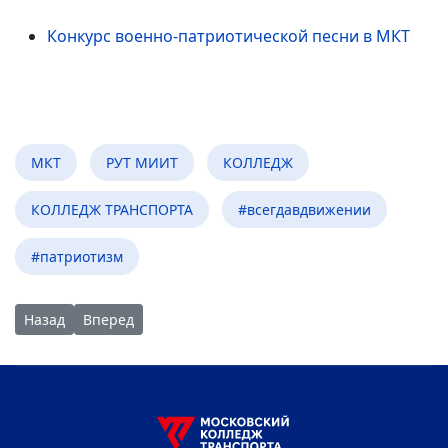
Конкурс военно-патриотической песни в МКТ
МКТ
РУТ МИИТ
КОЛЛЕДЖ
КОЛЛЕДЖ ТРАНСПОРТА
#всегдавдвижении
#патриотизм
Предыдущий: Волейболисты МКТ встретились с ветеранами
Следующий: Концерт оркестра РЖД в честь 23 февр
Назад
Вперед