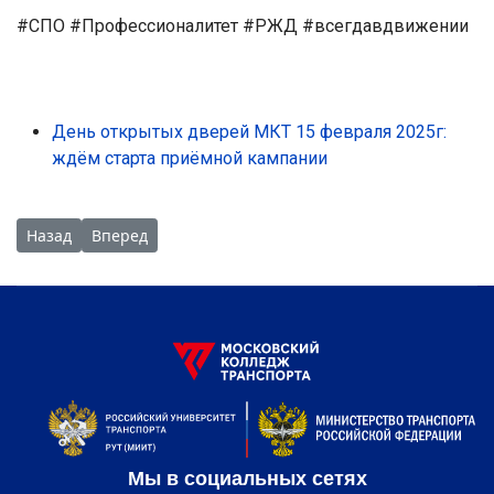
#СПО #Профессионалитет #РЖД #всегдавдвижении
День открытых дверей МКТ 15 февраля 2025г:
ждём старта приёмной кампании
Предыдущий: Традиционная донорская акция «От сердца к с
Следующий: 15-16 февраля образовательная выстав
Назад
Вперед
Мы в социальных сетях