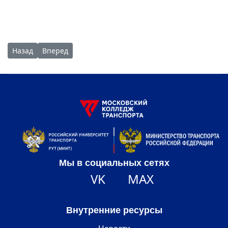
Предыдущий: «Логисты» и «экономисты» стали участниками
Следующий: В ДЕНЬ УЧИТЕЛЯ – ВЕСЁЛЫЕ СТАРТЫ!
Назад
Вперед
Мы в социальных сетях
VK
MAX
Внутренние ресурсы